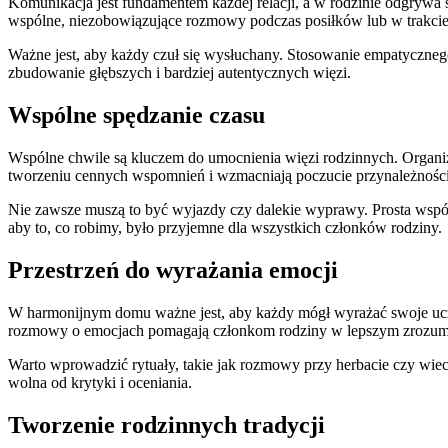
Komunikacja jest fundamentem każdej relacji, a w rodzinie odgrywa
wspólne, niezobowiązujące rozmowy podczas posiłków lub w trakci
Ważne jest, aby każdy czuł się wysłuchany. Stosowanie empatycznego
zbudowanie głębszych i bardziej autentycznych więzi.
Wspólne spędzanie czasu
Wspólne chwile są kluczem do umocnienia więzi rodzinnych. Organi
tworzeniu cennych wspomnień i wzmacniają poczucie przynależności
Nie zawsze muszą to być wyjazdy czy dalekie wyprawy. Prosta wspóln
aby to, co robimy, było przyjemne dla wszystkich członków rodziny.
Przestrzeń do wyrażania emocji
W harmonijnym domu ważne jest, aby każdy mógł wyrażać swoje uczuci
rozmowy o emocjach pomagają członkom rodziny w lepszym zrozumi
Warto wprowadzić rytuały, takie jak rozmowy przy herbacie czy wieczo
wolna od krytyki i oceniania.
Tworzenie rodzinnych tradycji