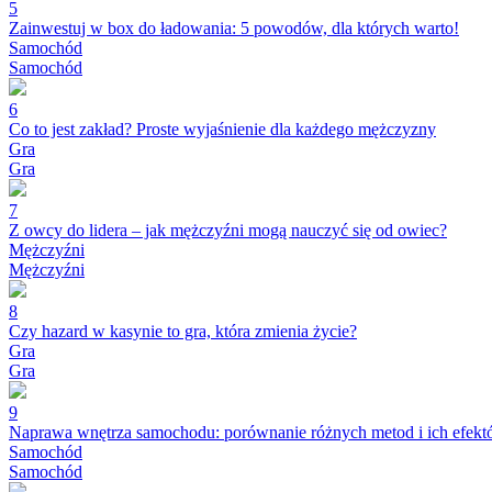
5
Zainwestuj w box do ładowania: 5 powodów, dla których warto!
Samochód
Samochód
6
Co to jest zakład? Proste wyjaśnienie dla każdego mężczyzny
Gra
Gra
7
Z owcy do lidera – jak mężczyźni mogą nauczyć się od owiec?
Mężczyźni
Mężczyźni
8
Czy hazard w kasynie to gra, która zmienia życie?
Gra
Gra
9
Naprawa wnętrza samochodu: porównanie różnych metod i ich efek
Samochód
Samochód