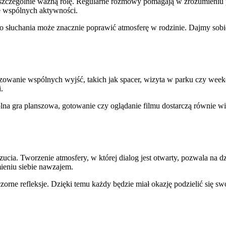
 szczególnie ważną rolę. Regularne rozmowy pomagają w zrozumieniu p
e wspólnych aktywności.
 słuchania może znacznie poprawić atmosferę w rodzinie. Dajmy sobie
zowanie wspólnych wyjść, takich jak spacer, wizyta w parku czy week
.
a gra planszowa, gotowanie czy oglądanie filmu dostarczą równie wie
a. Tworzenie atmosfery, w której dialog jest otwarty, pozwala na dzi
eniu siebie nawzajem.
rne refleksje. Dzięki temu każdy będzie miał okazję podzielić się swo