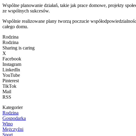
Wspólne planowanie działań, takie jak prace domowe, projekty społe
ze wspólnych sukcesów.
Wspólnie realizowane plany tworzą poczucie współodpowiedzialności
całego domu.
Rodzina
Rodzina
Sharing is caring
X
Facebook
Instagram
LinkedIn
YouTube
Pinterest
TikTok
Mail
RSS
Kategorier
Rodzina
Gospodarka
Wino
Mężczyźni
Sport