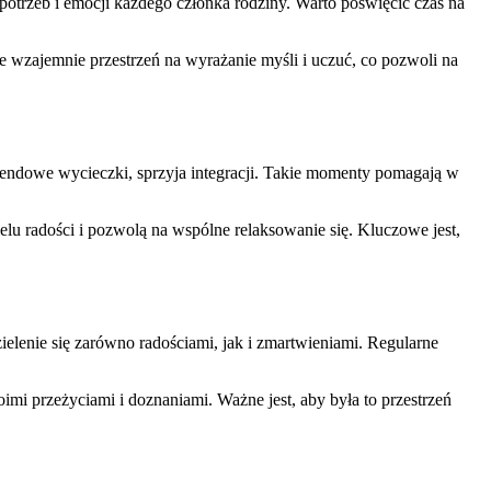
otrzeb i emocji każdego członka rodziny. Warto poświęcić czas na
 wzajemnie przestrzeń na wyrażanie myśli i uczuć, co pozwoli na
endowe wycieczki, sprzyja integracji. Takie momenty pomagają w
lu radości i pozwolą na wspólne relaksowanie się. Kluczowe jest,
elenie się zarówno radościami, jak i zmartwieniami. Regularne
imi przeżyciami i doznaniami. Ważne jest, aby była to przestrzeń