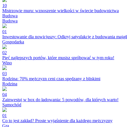
10
Mistrzowie muru: wznoszenie wielkości w świecie budownictwa
Budowa
Budowa
01
Inwestowanie dla nowicjuszy: Odkryj satysfakcję z budowania mająt
Gospodarka
02
Pięć najlepszych portów, które musisz spróbować w tym roku!
Wino
03
Rodzina: 70% mężczyzn ceni czas spędzany z bliskimi
Rodzina
04
Zainwestuj w box do ładowania: 5 powodów, dla których warto!
Samochód
01
Co to jest zakład? Proste wyjaśnienie dla każdego mężczyzny
Gra