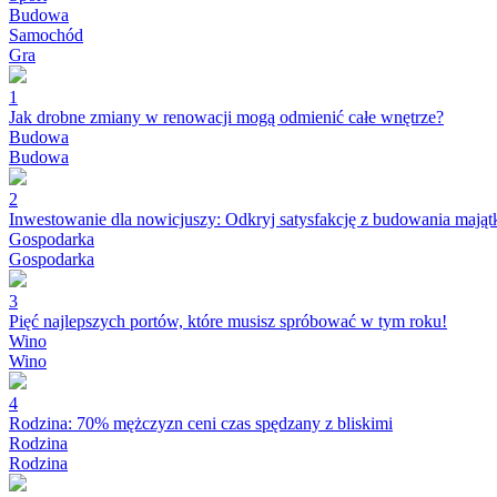
Budowa
Samochód
Gra
1
Jak drobne zmiany w renowacji mogą odmienić całe wnętrze?
Budowa
Budowa
2
Inwestowanie dla nowicjuszy: Odkryj satysfakcję z budowania mająt
Gospodarka
Gospodarka
3
Pięć najlepszych portów, które musisz spróbować w tym roku!
Wino
Wino
4
Rodzina: 70% mężczyzn ceni czas spędzany z bliskimi
Rodzina
Rodzina