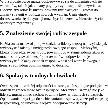
W przyrodzie owce muszą dostosowywać się do zmieniających się
warunków, takich jak zmiany pogody czy dostępność pożywienia.
Liderzy, aby odnieść sukces, powinni być elastyczni i gotowi do
zmiany strategii w obliczu nowych wyzwań. Umiejętność
dostosowania się do sytuacji może być kluczowa w biznesie i życiu
osobistym mężczyzny.
5. Znalezienie swojej roli w zespole
Każda owca ma swoją rolę w stadzie, a liderzy muszą nauczyć się, jak
wykorzystać talenty i umiejętności swojego zespołu. Mężczyźni,
którzy prowadzą swoje grupy, powinni być w stanie zidentyfikować
mocne strony swoich współpracowników i odpowiednio je
wykorzystać. Każdy członek zespołu wnosi coś wartościowego, a
trenerzy roli lidera powinni umieć to docenić.
6. Spokój w trudnych chwilach
Owce są znane z dużej odporności na stres, a ich spokojne podejście w
obliczu zagrożeń może być inspirujące. Mężczyźni, szczególnie jako
liderzy, muszą umieć zachować zimną krew w trudnych sytuacjach.
Opanowanie przyciąga do siebie zaufanie i sprawia, że zespół czuje się
bezpieczniej, co umożliwia lepsze podejmowanie decyzji.