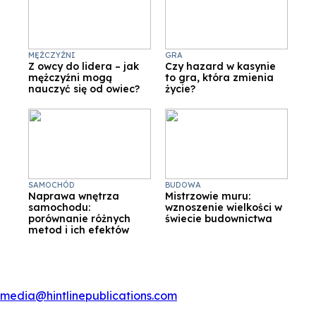
MĘŻCZYŹNI
GRA
Z owcy do lidera – jak
Czy hazard w kasynie
mężczyźni mogą
to gra, która zmienia
nauczyć się od owiec?
życie?
SAMOCHÓD
BUDOWA
Naprawa wnętrza
Mistrzowie muru:
samochodu:
wznoszenie wielkości w
porównanie różnych
świecie budownictwa
metod i ich efektów
media@hintlinepublications.com