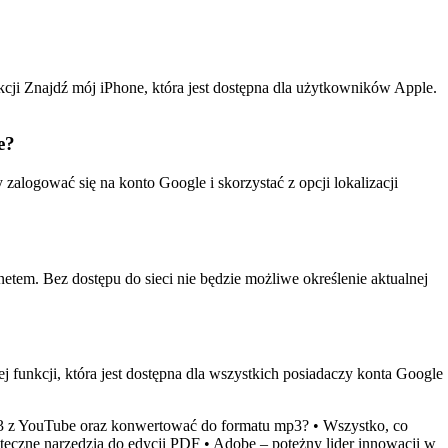
cji Znajdź mój iPhone, która jest dostępna dla użytkowników Apple.
e?
alogować się na konto Google i skorzystać z opcji lokalizacji
netem. Bez dostępu do sieci nie będzie możliwe określenie aktualnej
 funkcji, która jest dostępna dla wszystkich posiadaczy konta Google
3 z YouTube oraz konwertować do formatu mp3?
•
Wszystko, co
teczne narzędzia do edycji PDF
•
Adobe – potężny lider innowacji w