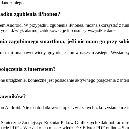
 dane z niego.
padku zgubienia iPhonea?
mem Android. W przypadku zgubienia iPhonea, można skorzystać z funk
wydać dźwięk alarmu, zablokować je lub usunąć wszystkie dane.
nia zagubionego smartfona, jeśli nie mam go przy sobi
 smartfona nawet wtedy, gdy nie jest on w naszym zasięgu. Wystarczy z
ołączenia z internetem?
one urządzenie, konieczne jest posiadanie aktywnego połączenia z inter
ytkowników?
mu Android. Nie ma dodatkowych opłat związanych z korzystaniem z tej
 Skutecznie Zmniejszyć Rozmiar Plików Graficznych
•
Jak pobrać mp
macie PDF – Wszystko, co musisz wiedzieć
•
Edytor PDF online – Sku