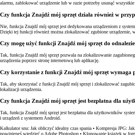
alarmu, zablokować urządzenie lub w razie potrzeby usunąć wszystkie
Czy funkcja Znajdź mój sprzęt działa również w przy
Nie, funkcja Znajdź mój sprzęt jest dedykowana urządzeniom z syste
Dzięki tej funkcji również można zlokalizować zgubione urządzenie, 
Czy mogę użyć funkcji Znajdź mój sprzęt do odnalezie
Tak, funkcja Znajdź mój sprzęt pozwala na zlokalizowanie zagubionego
urządzenia poprzez stronę internetową lub aplikację.
Czy korzystanie z funkcji Znajdź mój sprzęt wymaga p
Tak, aby skorzystać z funkcji Znajdź mój sprzęt i zlokalizować zagubi
lokalizacji urządzenia.
Czy funkcja Znajdź mój sprzęt jest bezpłatna dla uż
Tak, funkcja Znajdź mój sprzęt jest bezpłatna dla użytkowników syste
i urządzeń z systemem Android.
Kalkulator snu: Jak obliczyć idealny czas spania
•
Kompresja JPG: Jak
powinieneś wiedzieć o Adobe Photoshop
•
Klonowanie książek w for