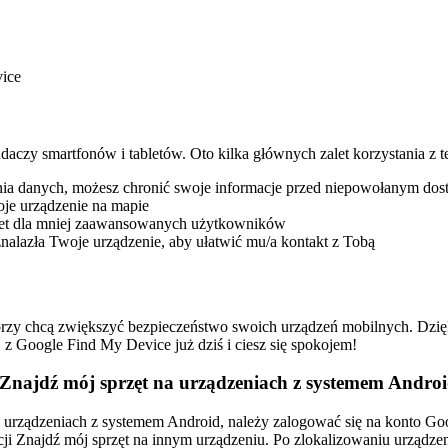
vice
aczy smartfonów i tabletów. Oto kilka głównych zalet korzystania z te
nia danych, możesz chronić swoje informacje przed niepowołanym do
oje urządzenie na mapie
nawet dla mniej zaawansowanych użytkowników
znalazła Twoje urządzenie, aby ułatwić mu/a kontakt z Tobą
tórzy chcą zwiększyć bezpieczeństwo swoich urządzeń mobilnych. Dzi
 z Google Find My Device już dziś i ciesz się spokojem!
 Znajdź mój sprzęt na urządzeniach z systemem Andro
a urządzeniach z systemem Android, należy zalogować się na konto Go
kacji Znajdź mój sprzęt na innym urządzeniu. Po zlokalizowaniu urząd