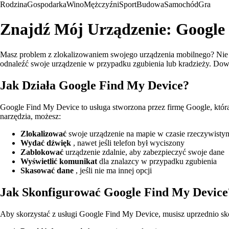
Rodzina
Gospodarka
Wino
Mężczyźni
Sport
Budowa
Samochód
Gra
Znajdź Mój Urządzenie: Google
Masz problem z zlokalizowaniem swojego urządzenia mobilnego? Nie m
odnaleźć swoje urządzenie w przypadku zgubienia lub kradzieży. Dowie
Jak Działa Google Find My Device?
Google Find My Device to usługa stworzona przez firmę Google, któr
narzędzia, możesz:
Zlokalizować
swoje urządzenie na mapie w czasie rzeczywisty
Wydać dźwięk
, nawet jeśli telefon był wyciszony
Zablokować
urządzenie zdalnie, aby zabezpieczyć swoje dane
Wyświetlić komunikat
dla znalazcy w przypadku zgubienia
Skasować dane
, jeśli nie ma innej opcji
Jak Skonfigurować Google Find My Device
Aby skorzystać z usługi Google Find My Device, musisz uprzednio sko