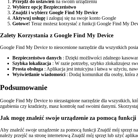
Przejdź do ustawień
na swoim urządzeniu
Wybierz opcję Bezpieczeństwo
Znajdź i wybierz Google Find My Device
Aktywuj usługę
i zaloguj się na swoje konto Google
Gotowe!
Teraz możesz korzystać z funkcji Google Find My De
Zalety Korzystania z Google Find My Device
Google Find My Device to nieocenione narzędzie dla wszystkich posiad
Bezpieczeństwo danych
: Dzięki możliwości zdalnego kasowa
Szybka lokalizacja
: W razie potrzeby, szybko zlokalizujesz sw
Prosta obsługa
: Aplikacja jest intuicyjna i łatwa w użyciu, 
Wyświetlanie wiadomości
: Dodaj komunikat dla osoby, która 
Podsumowanie
Google Find My Device to niezastąpione narzędzie dla wszystkich, k
zgubienia czy kradzieży, masz kontrolę nad swoimi danymi. Skorzystaj
Jak mogę znaleźć swoje urządzenie za pomocą funkcji
Aby znaleźć swoje urządzenie za pomocą funkcji Znajdź mój sprzęt n
należy przejść na stronę internetową Znajdź mój sprzęt lub użyć apli