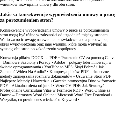
warunków rozwiązania umowy dla obu stron.
Jakie są konsekwencje wypowiedzenia umowy o pracę
za porozumieniem stron?
Konsekwencje wypowiedzenia umowy o pracę za porozumieniem
stron mogą być różne w zależności od uzgodnień między stronami.
Warto zwrócić uwagę na ewentualne świadczenia dla pracownika,
okres wypowiedzenia oraz inne warunki, które mogą wpłynąć na
sytuację obu stron po zakończeniu współpracy.
Konwersja plików DOCX na PDF
•
Tworzenie CV za pomocą Canva
– Darmowe Szablony i Porady
•
Adobe – potężny lider innowacji w
świecie oprogramowania
•
YouTube to MP3: Skąd Pobrać i Jak
Zamienić Wideo Na Audio?
•
Kompresja plików PDF – skuteczne
metody zmniejszania rozmiaru dokumentów
•
Usuwanie Stron PDF –
Najlepsze Metody i Narzędzia
•
Gazetka promocyjna Dino w formacie
PDF – Aktualna oferta od jutra!
•
Wzór CV PDF: Jak Stworzyć
Profesjonalne Curriculum Vitae w Formacie PDF
•
Word Online za
Darmo – Darmowy Word Online i Microsoft Word Free Download
•
Wszystko, co powinieneś wiedzieć o Keyword
•