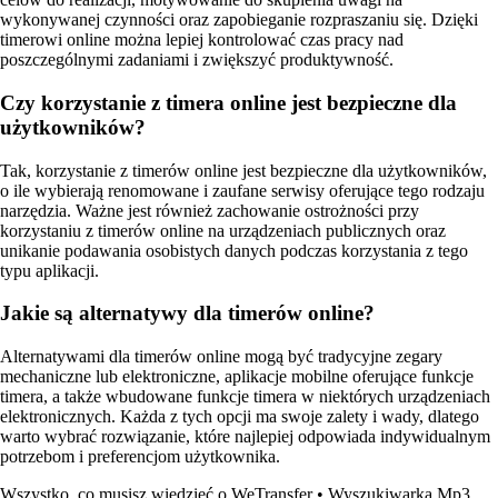
wykonywanej czynności oraz zapobieganie rozpraszaniu się. Dzięki
timerowi online można lepiej kontrolować czas pracy nad
poszczególnymi zadaniami i zwiększyć produktywność.
Czy korzystanie z timera online jest bezpieczne dla
użytkowników?
Tak, korzystanie z timerów online jest bezpieczne dla użytkowników,
o ile wybierają renomowane i zaufane serwisy oferujące tego rodzaju
narzędzia. Ważne jest również zachowanie ostrożności przy
korzystaniu z timerów online na urządzeniach publicznych oraz
unikanie podawania osobistych danych podczas korzystania z tego
typu aplikacji.
Jakie są alternatywy dla timerów online?
Alternatywami dla timerów online mogą być tradycyjne zegary
mechaniczne lub elektroniczne, aplikacje mobilne oferujące funkcje
timera, a także wbudowane funkcje timera w niektórych urządzeniach
elektronicznych. Każda z tych opcji ma swoje zalety i wady, dlatego
warto wybrać rozwiązanie, które najlepiej odpowiada indywidualnym
potrzebom i preferencjom użytkownika.
Wszystko, co musisz wiedzieć o WeTransfer
•
Wyszukiwarka Mp3