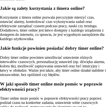
Jakie są zalety korzystania z timera online?
Korzystanie z timera online pozwala precyzyjnie mierzyć czas,
ustawiać alarmy, kontrolować czas wykonywania zadań oraz
efektywnie zarządzać czasem podczas pracy, nauki czy treningu.
Dodatkowo, timer online jest łatwo dostępny z każdego urządzenia z
dostępem do internetu, co sprawia, że jest wygodnym narzędziem dla
każdego użytkownika.
Jakie funkcje powinien posiadać dobry timer online?
Dobry timer online powinien umożliwiać ustawienie różnych
interwałów czasowych, personalizację ustawień (np. dźwięku alarmu,
koloru tła), możliwość zapisywania ustawień oraz być intuicyjny i
łatwy w obsłudze. Ważne jest także, aby timer online działał stabilnie i
niezawodnie, bez opóźnień czy błędów.
W jaki sposób timer online może pomóc w poprawie
efektywności pracy?
Timer online może pomóc w poprawie efektywności pracy poprzez
podział czasu na konkretne zadania, ustawienie sobie czasowych
celów do realizacji, motywowanie do skupienia uwagi na