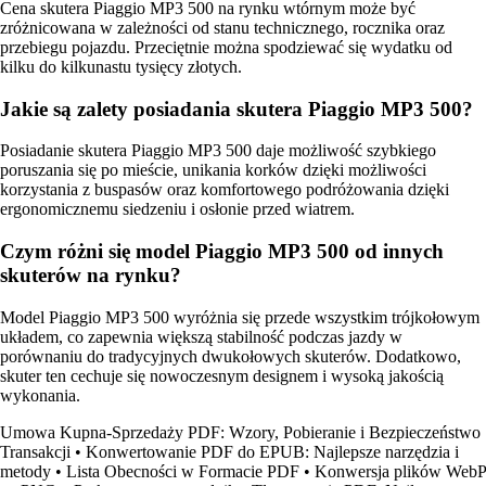
Cena skutera Piaggio MP3 500 na rynku wtórnym może być
zróżnicowana w zależności od stanu technicznego, rocznika oraz
przebiegu pojazdu. Przeciętnie można spodziewać się wydatku od
kilku do kilkunastu tysięcy złotych.
Jakie są zalety posiadania skutera Piaggio MP3 500?
Posiadanie skutera Piaggio MP3 500 daje możliwość szybkiego
poruszania się po mieście, unikania korków dzięki możliwości
korzystania z buspasów oraz komfortowego podróżowania dzięki
ergonomicznemu siedzeniu i osłonie przed wiatrem.
Czym różni się model Piaggio MP3 500 od innych
skuterów na rynku?
Model Piaggio MP3 500 wyróżnia się przede wszystkim trójkołowym
układem, co zapewnia większą stabilność podczas jazdy w
porównaniu do tradycyjnych dwukołowych skuterów. Dodatkowo,
skuter ten cechuje się nowoczesnym designem i wysoką jakością
wykonania.
Umowa Kupna-Sprzedaży PDF: Wzory, Pobieranie i Bezpieczeństwo
Transakcji
•
Konwertowanie PDF do EPUB: Najlepsze narzędzia i
metody
•
Lista Obecności w Formacie PDF
•
Konwersja plików WebP