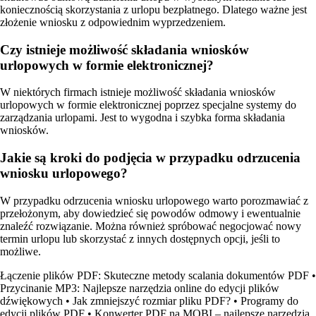
koniecznością skorzystania z urlopu bezpłatnego. Dlatego ważne jest
złożenie wniosku z odpowiednim wyprzedzeniem.
Czy istnieje możliwość składania wniosków
urlopowych w formie elektronicznej?
W niektórych firmach istnieje możliwość składania wniosków
urlopowych w formie elektronicznej poprzez specjalne systemy do
zarządzania urlopami. Jest to wygodna i szybka forma składania
wniosków.
Jakie są kroki do podjęcia w przypadku odrzucenia
wniosku urlopowego?
W przypadku odrzucenia wniosku urlopowego warto porozmawiać z
przełożonym, aby dowiedzieć się powodów odmowy i ewentualnie
znaleźć rozwiązanie. Można również spróbować negocjować nowy
termin urlopu lub skorzystać z innych dostępnych opcji, jeśli to
możliwe.
Łączenie plików PDF: Skuteczne metody scalania dokumentów PDF
•
Przycinanie MP3: Najlepsze narzędzia online do edycji plików
dźwiękowych
•
Jak zmniejszyć rozmiar pliku PDF?
•
Programy do
edycji plików PDF
•
Konwerter PDF na MOBI – najlepsze narzędzia