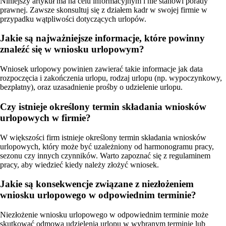
Niniejszy artykuł ma na celu informacyjnym i nie stanowi porady
prawnej. Zawsze skonsultuj się z działem kadr w swojej firmie w
przypadku wątpliwości dotyczących urlopów.
Jakie są najważniejsze informacje, które powinny
znaleźć się w wniosku urlopowym?
Wniosek urlopowy powinien zawierać takie informacje jak data
rozpoczęcia i zakończenia urlopu, rodzaj urlopu (np. wypoczynkowy,
bezpłatny), oraz uzasadnienie prośby o udzielenie urlopu.
Czy istnieje określony termin składania wniosków
urlopowych w firmie?
W większości firm istnieje określony termin składania wniosków
urlopowych, który może być uzależniony od harmonogramu pracy,
sezonu czy innych czynników. Warto zapoznać się z regulaminem
pracy, aby wiedzieć kiedy należy złożyć wniosek.
Jakie są konsekwencje związane z niezłożeniem
wniosku urlopowego w odpowiednim terminie?
Niezłożenie wniosku urlopowego w odpowiednim terminie może
skutkować odmową udzielenia urlopu w wybranym terminie lub