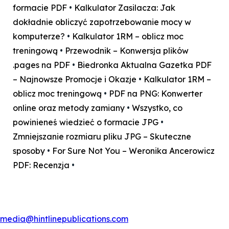
formacie PDF
•
Kalkulator Zasilacza: Jak
dokładnie obliczyć zapotrzebowanie mocy w
komputerze?
•
Kalkulator 1RM – oblicz moc
treningową
•
Przewodnik – Konwersja plików
.pages na PDF
•
Biedronka Aktualna Gazetka PDF
– Najnowsze Promocje i Okazje
•
Kalkulator 1RM –
oblicz moc treningową
•
PDF na PNG: Konwerter
online oraz metody zamiany
•
Wszystko, co
powinieneś wiedzieć o formacie JPG
•
Zmniejszanie rozmiaru pliku JPG – Skuteczne
sposoby
•
For Sure Not You – Weronika Ancerowicz
PDF: Recenzja
•
media@hintlinepublications.com