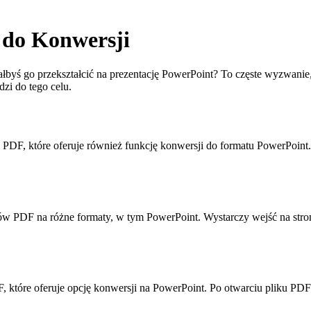
 do Konwersji
byś go przekształcić na prezentację PowerPoint? To częste wyzwanie, a
zi do tego celu.
 PDF, które oferuje również funkcję konwersji do formatu PowerPoin
ków PDF na różne formaty, w tym PowerPoint. Wystarczy wejść na str
, które oferuje opcję konwersji na PowerPoint. Po otwarciu pliku P