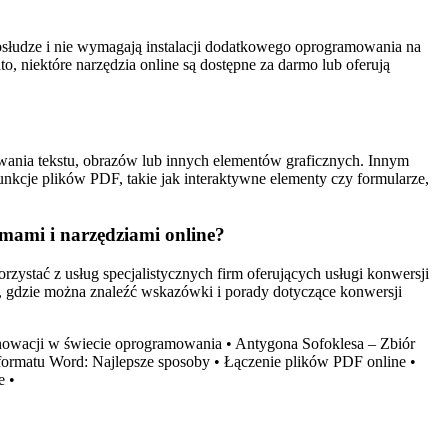
obsłudze i nie wymagają instalacji dodatkowego oprogramowania na
o, niektóre narzędzia online są dostępne za darmo lub oferują
wania tekstu, obrazów lub innych elementów graficznych. Innym
kcje plików PDF, takie jak interaktywne elementy czy formularze,
mami i narzędziami online?
ystać z usług specjalistycznych firm oferujących usługi konwersji
ne, gdzie można znaleźć wskazówki i porady dotyczące konwersji
nnowacji w świecie oprogramowania
•
Antygona Sofoklesa – Zbiór
ormatu Word: Najlepsze sposoby
•
Łączenie plików PDF online
•
e
•