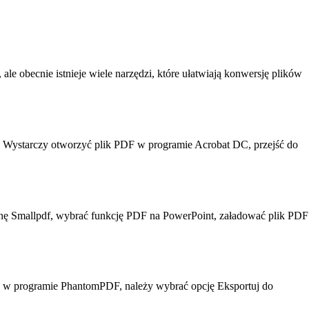
le obecnie istnieje wiele narzędzi, które ułatwiają konwersję plików
t. Wystarczy otworzyć plik PDF w programie Acrobat DC, przejść do
onę Smallpdf, wybrać funkcję PDF na PowerPoint, załadować plik PDF
DF w programie PhantomPDF, należy wybrać opcję Eksportuj do