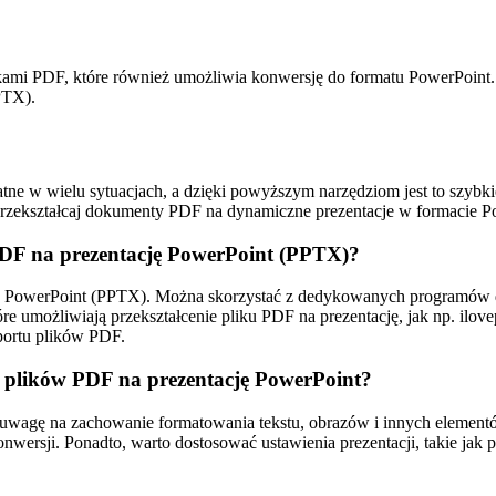
ikami PDF, które również umożliwia konwersję do formatu PowerPoint
PTX).
tne w wielu sytuacjach, a dzięki powyższym narzędziom jest to szybk
 przekształcaj dokumenty PDF na dynamiczne prezentacje w formacie P
PDF na prezentację PowerPoint (PPTX)?
cję PowerPoint (PPTX). Można skorzystać z dedykowanych programów d
óre umożliwiają przekształcenie pliku PDF na prezentację, jak np. ilo
portu plików PDF.
i plików PDF na prezentację PowerPoint?
uwagę na zachowanie formatowania tekstu, obrazów i innych elementó
onwersji. Ponadto, warto dostosować ustawienia prezentacji, takie jak