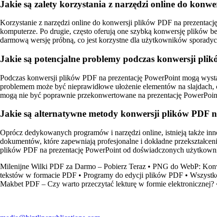
Jakie są zalety korzystania z narzędzi online do konw
Korzystanie z narzędzi online do konwersji plików PDF na prezentacj
komputerze. Po drugie, często oferują one szybką konwersję plików be
darmową wersję próbną, co jest korzystne dla użytkowników sporadyc
Jakie są potencjalne problemy podczas konwersji pli
Podczas konwersji plików PDF na prezentację PowerPoint mogą wystąp
problemem może być nieprawidłowe ułożenie elementów na slajdach, c
mogą nie być poprawnie przekonwertowane na prezentację PowerPoin
Jakie są alternatywne metody konwersji plików PDF 
Oprócz dedykowanych programów i narzędzi online, istnieją także inn
dokumentów, które zapewniają profesjonalne i dokładne przekształcenie
plików PDF na prezentację PowerPoint od doświadczonych użytkown
Milenijne Wilki PDF za Darmo – Pobierz Teraz
•
PNG do WebP: Konwe
tekstów w formacie PDF
•
Programy do edycji plików PDF
•
Wszystko
Makbet PDF – Czy warto przeczytać lekturę w formie elektronicznej?