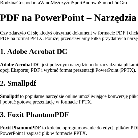
Rodzina
Gospodarka
Wino
Mężczyźni
Sport
Budowa
Samochód
Gra
PDF na PowerPoint – Narzędzia
Czy zdarzyło Ci się kiedyś otrzymać dokument w formacie PDF i chciał
PDF na format PPTX. Poniżej przedstawiamy kilka przydatnych narzęd
1. Adobe Acrobat DC
Adobe Acrobat DC
jest potężnym narzędziem do zarządzania plikami
opcji Eksportuj PDF i wybrać format prezentacji PowerPoint (PPTX).
2. Smallpdf
Smallpdf
to popularne narzędzie online umożliwiające konwersję pli
i pobrać gotową prezentację w formacie PPTX.
3. Foxit PhantomPDF
Foxit PhantomPDF
to kolejne oprogramowanie do edycji plików PDF
PowerPoint i zapisać plik w formacie PPTX.