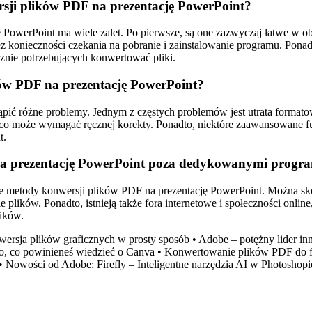
ersji plików PDF na prezentację PowerPoint?
ę PowerPoint ma wiele zalet. Po pierwsze, są one zazwyczaj łatwe w 
z konieczności czekania na pobranie i zainstalowanie programu. Ponadt
znie potrzebujących konwertować pliki.
ków PDF na prezentację PowerPoint?
ić różne problemy. Jednym z częstych problemów jest utrata formato
o może wymagać ręcznej korekty. Ponadto, niektóre zaawansowane fun
t.
na prezentację PowerPoint poza dedykowanymi progra
e metody konwersji plików PDF na prezentację PowerPoint. Można skorz
 plików. Ponadto, istnieją także fora internetowe i społeczności onli
ików.
rsja plików graficznych w prosty sposób
•
Adobe – potężny lider i
, co powinieneś wiedzieć o Canva
•
Konwertowanie plików PDF do f
•
Nowości od Adobe: Firefly – Inteligentne narzędzia AI w Photoshopi