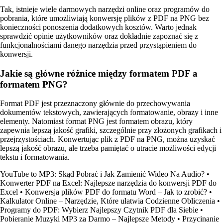
Tak, istnieje wiele darmowych narzędzi online oraz programów do
pobrania, które umożliwiają konwersję plików z PDF na PNG bez
konieczności ponoszenia dodatkowych kosztów. Warto jednak
sprawdzić opinie użytkowników oraz dokładnie zapoznać się z
funkcjonalnościami danego narzędzia przed przystąpieniem do
konwersji.
Jakie są główne różnice między formatem PDF a
formatem PNG?
Format PDF jest przeznaczony głównie do przechowywania
dokumentów tekstowych, zawierających formatowanie, obrazy i inne
elementy. Natomiast format PNG jest formatem obrazu, który
zapewnia lepszą jakość grafiki, szczególnie przy złożonych grafikach i
przejrzystościach. Konwertując plik z PDF na PNG, można uzyskać
lepszą jakość obrazu, ale trzeba pamiętać o utracie możliwości edycji
tekstu i formatowania.
YouTube to MP3: Skąd Pobrać i Jak Zamienić Wideo Na Audio?
•
Konwerter PDF na Excel: Najlepsze narzędzia do konwersji PDF do
Excel
•
Konwersja plików PDF do formatu Word – Jak to zrobić?
•
Kalkulator Online – Narzędzie, Które ułatwia Codzienne Obliczenia
•
Programy do PDF: Wybierz Najlepszy Czytnik PDF dla Siebie
•
Pobieranie Muzyki MP3 za Darmo – Najlepsze Metody
•
Przycinanie