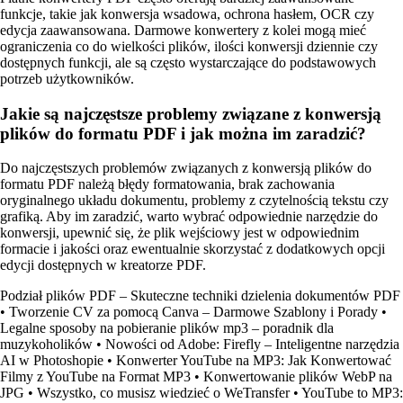
funkcje, takie jak konwersja wsadowa, ochrona hasłem, OCR czy
edycja zaawansowana. Darmowe konwertery z kolei mogą mieć
ograniczenia co do wielkości plików, ilości konwersji dziennie czy
dostępnych funkcji, ale są często wystarczające do podstawowych
potrzeb użytkowników.
Jakie są najczęstsze problemy związane z konwersją
plików do formatu PDF i jak można im zaradzić?
Do najczęstszych problemów związanych z konwersją plików do
formatu PDF należą błędy formatowania, brak zachowania
oryginalnego układu dokumentu, problemy z czytelnością tekstu czy
grafiką. Aby im zaradzić, warto wybrać odpowiednie narzędzie do
konwersji, upewnić się, że plik wejściowy jest w odpowiednim
formacie i jakości oraz ewentualnie skorzystać z dodatkowych opcji
edycji dostępnych w kreatorze PDF.
Podział plików PDF – Skuteczne techniki dzielenia dokumentów PDF
•
Tworzenie CV za pomocą Canva – Darmowe Szablony i Porady
•
Legalne sposoby na pobieranie plików mp3 – poradnik dla
muzykoholików
•
Nowości od Adobe: Firefly – Inteligentne narzędzia
AI w Photoshopie
•
Konwerter YouTube na MP3: Jak Konwertować
Filmy z YouTube na Format MP3
•
Konwertowanie plików WebP na
JPG
•
Wszystko, co musisz wiedzieć o WeTransfer
•
YouTube to MP3: