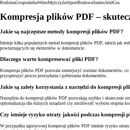
Rodzina
Gospodarka
Wino
Mężczyźni
Sport
Budowa
Samochód
Gra
Kompresja plików PDF – skutec
Jakie są najczęstsze metody kompresji plików PDF?
Istnieje kilka popularnych metod kompresji plików PDF, takich jak 
powtarzających się elementów w dokumencie.
Dlaczego warto kompresować pliki PDF?
Kompresja plików PDF pozwala zmniejszyć rozmiar dokumentów, co prz
przyspieszyć proces przesyłania i pobierania dokumentów.
Jakie są zalety korzystania z narzędzi do kompresji 
Narzędzia do kompresji plików PDF pozwalają szybko i skutecznie zm
optymalizacja dla różnych urządzeń czy możliwość wyboru stopnia ko
Czy istnieje ryzyko utraty jakości podczas kompresji
W przypadku agresywnej kompresji plików PDF istnieje ryzyko utraty 