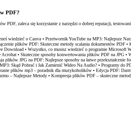
ków PDF?
w PDF, zaleca się korzystanie z narzędzi o dobrej reputacji, testowa
eneś wiedzieć o Canva
•
Przetwornik YouTube na MP3: Najlepsze Nar
ączenie plików PDF: Skuteczne metody scalania dokumentów PDF
•
ree Download
•
Wszystko, co musisz wiedzieć o programie Microsoft 
e Acrobat
•
Skuteczne sposoby konwertowania plików PDF na JPG
•
W
a plików JPG na PDF: Najlepsze sposoby na łatwe przekształcenie f
MP3: Skąd Pobrać i Jak Zamienić Wideo Na Audio?
•
Programy do PD
eranie plików mp3 – poradnik dla muzykoholików
•
Edycja PDF: Darm
armo – Najlepsze Metody
•
Kompresja plików PDF – skuteczne metod