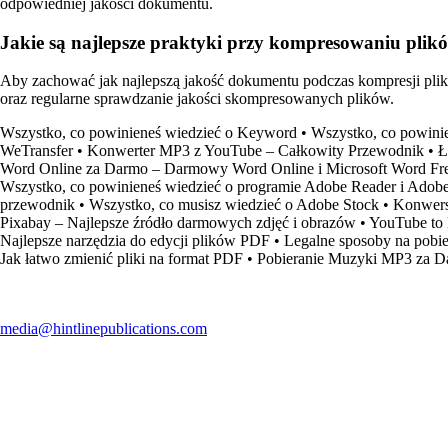
odpowiedniej jakości dokumentu.
Jakie są najlepsze praktyki przy kompresowaniu pli
Aby zachować jak najlepszą jakość dokumentu podczas kompresji plikó
oraz regularne sprawdzanie jakości skompresowanych plików.
Wszystko, co powinieneś wiedzieć o Keyword
•
Wszystko, co powini
WeTransfer
•
Konwerter MP3 z YouTube – Całkowity Przewodnik
•
Ł
Word Online za Darmo – Darmowy Word Online i Microsoft Word F
Wszystko, co powinieneś wiedzieć o programie Adobe Reader i Adob
przewodnik
•
Wszystko, co musisz wiedzieć o Adobe Stock
•
Konwersj
Pixabay – Najlepsze źródło darmowych zdjęć i obrazów
•
YouTube to 
Najlepsze narzędzia do edycji plików PDF
•
Legalne sposoby na pobi
Jak łatwo zmienić pliki na format PDF
•
Pobieranie Muzyki MP3 za D
media@hintlinepublications.com