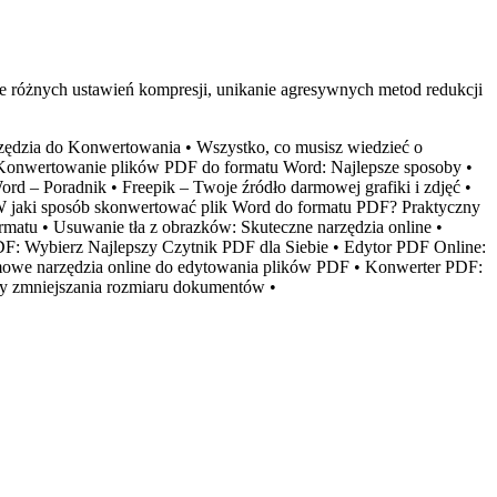
nie różnych ustawień kompresji, unikanie agresywnych metod redukcji
zędzia do Konwertowania
•
Wszystko, co musisz wiedzieć o
Konwertowanie plików PDF do formatu Word: Najlepsze sposoby
•
Word – Poradnik
•
Freepik – Twoje źródło darmowej grafiki i zdjęć
•
 jaki sposób skonwertować plik Word do formatu PDF? Praktyczny
ormatu
•
Usuwanie tła z obrazków: Skuteczne narzędzia online
•
F: Wybierz Najlepszy Czytnik PDF dla Siebie
•
Edytor PDF Online:
owe narzędzia online do edytowania plików PDF
•
Konwerter PDF:
y zmniejszania rozmiaru dokumentów
•