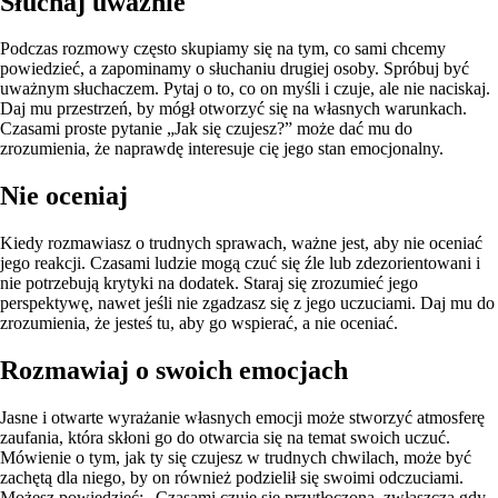
Słuchaj uważnie
Podczas rozmowy często skupiamy się na tym, co sami chcemy
powiedzieć, a zapominamy o słuchaniu drugiej osoby. Spróbuj być
uważnym słuchaczem. Pytaj o to, co on myśli i czuje, ale nie naciskaj.
Daj mu przestrzeń, by mógł otworzyć się na własnych warunkach.
Czasami proste pytanie „Jak się czujesz?” może dać mu do
zrozumienia, że naprawdę interesuje cię jego stan emocjonalny.
Nie oceniaj
Kiedy rozmawiasz o trudnych sprawach, ważne jest, aby nie oceniać
jego reakcji. Czasami ludzie mogą czuć się źle lub zdezorientowani i
nie potrzebują krytyki na dodatek. Staraj się zrozumieć jego
perspektywę, nawet jeśli nie zgadzasz się z jego uczuciami. Daj mu do
zrozumienia, że jesteś tu, aby go wspierać, a nie oceniać.
Rozmawiaj o swoich emocjach
Jasne i otwarte wyrażanie własnych emocji może stworzyć atmosferę
zaufania, która skłoni go do otwarcia się na temat swoich uczuć.
Mówienie o tym, jak ty się czujesz w trudnych chwilach, może być
zachętą dla niego, by on również podzielił się swoimi odczuciami.
Możesz powiedzieć: „Czasami czuję się przytłoczona, zwłaszcza gdy