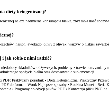
ia diety ketogenicznej?
genicznej należą nadmierna konsumpcja białka, zbyt mała ilość spoży
icznej?
j, orzechów, nasion, awokado, oliwy z oliwek, warzyw o niskiej zawar
 i jak sobie z nimi radzić?
 niedobory składników odżywczych, problemy z trawieniem, zmiany nast
dmiernego spożycia białka oraz dostosowanie suplementacji.
ki PDF: Praktyczny poradnik
•
Dieta Ketogeniczna: Praktyczny Przew
 PDF do formatu Word: Najlepsze sposoby
•
Rodzina Monet – Seria 
obrania
•
Programy do edycji plików PDF
•
Konwersja pliku PNG na J