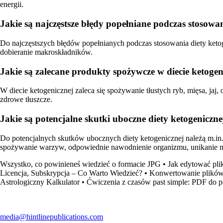
energii.
Jakie są najczęstsze błędy popełniane podczas stosowan
Do najczęstszych błędów popełnianych podczas stosowania diety keto
dobieranie makroskładników.
Jakie są zalecane produkty spożywcze w diecie ketogen
W diecie ketogenicznej zaleca się spożywanie tłustych ryb, mięsa, ja
zdrowe tłuszcze.
Jakie są potencjalne skutki uboczne diety ketogenicznej
Do potencjalnych skutków ubocznych diety ketogenicznej należą m.in.
spożywanie warzyw, odpowiednie nawodnienie organizmu, unikanie na
Wszystko, co powinieneś wiedzieć o formacie JPG
•
Jak edytować pli
Licencja, Subskrypcja – Co Warto Wiedzieć?
•
Konwertowanie plików
Astrologiczny Kalkulator
•
Ćwiczenia z czasów past simple: PDF do p
media@hintlinepublications.com