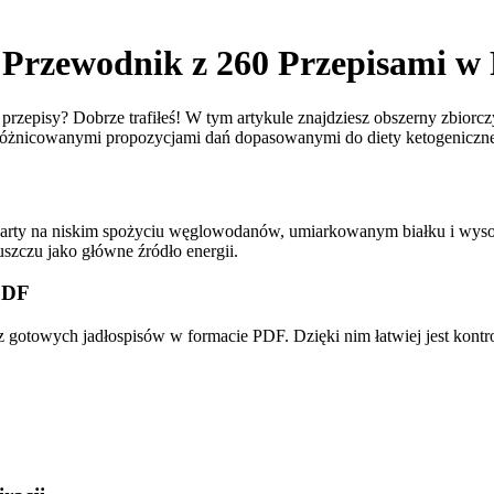
y Przewodnik z 260 Przepisami 
przepisy? Dobrze trafiłeś! W tym artykule znajdziesz obszerny zbiorc
zróżnicowanymi propozycjami dań dopasowanymi do diety ketogeniczne
a oparty na niskim spożyciu węglowodanów, umiarkowanym białku i wy
szczu jako główne źródło energii.
 PDF
 z gotowych jadłospisów w formacie PDF. Dzięki nim łatwiej jest kont