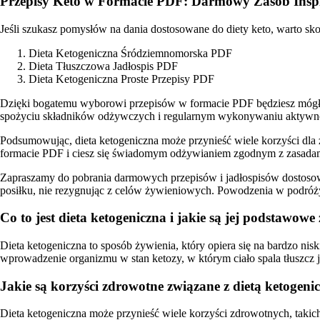
Przepisy Keto w Formacie PDF: Darmowy Zasób Inspi
Jeśli szukasz pomysłów na dania dostosowane do diety keto, warto sko
Dieta Ketogeniczna Śródziemnomorska PDF
Dieta Tłuszczowa Jadłospis PDF
Dieta Ketogeniczna Proste Przepisy PDF
Dzięki bogatemu wyborowi przepisów w formacie PDF będziesz mógł z
spożyciu składników odżywczych i regularnym wykonywaniu aktywnoś
Podsumowując, dieta ketogeniczna może przynieść wiele korzyści dla
formacie PDF i ciesz się świadomym odżywianiem zgodnym z zasadam
Zapraszamy do pobrania darmowych przepisów i jadłospisów dostosowa
posiłku, nie rezygnując z celów żywieniowych. Powodzenia w podróży 
Co to jest dieta ketogeniczna i jakie są jej podstawowe
Dieta ketogeniczna to sposób żywienia, który opiera się na bardzo 
wprowadzenie organizmu w stan ketozy, w którym ciało spala tłuszcz j
Jakie są korzyści zdrowotne związane z dietą ketogeni
Dieta ketogeniczna może przynieść wiele korzyści zdrowotnych, takic