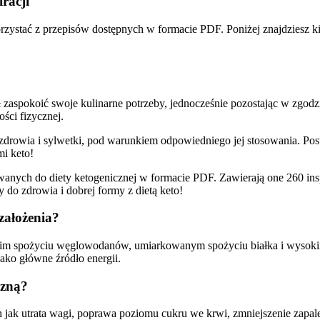
racji
rzystać z przepisów dostępnych w formacie PDF. Poniżej znajdziesz ki
aspokoić swoje kulinarne potrzeby, jednocześnie pozostając w zgodz
ci fizycznej.
 zdrowia i sylwetki, pod warunkiem odpowiedniego jej stosowania. Po
i keto!
nych do diety ketogenicznej w formacie PDF. Zawierają one 260 insp
do zdrowia i dobrej formy z dietą keto!
 założenia?
niskim spożyciu węglowodanów, umiarkowanym spożyciu białka i wysoki
ako główne źródło energii.
czną?
h jak utrata wagi, poprawa poziomu cukru we krwi, zmniejszenie zapa