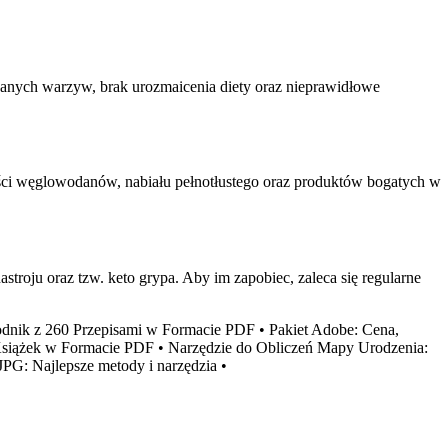
wanych warzyw, brak urozmaicenia diety oraz nieprawidłowe
tości węglowodanów, nabiału pełnotłustego oraz produktów bogatych w
roju oraz tzw. keto grypa. Aby im zapobiec, zaleca się regularne
odnik z 260 Przepisami w Formacie PDF
•
Pakiet Adobe: Cena,
Książek w Formacie PDF
•
Narzędzie do Obliczeń Mapy Urodzenia:
PG: Najlepsze metody i narzędzia
•