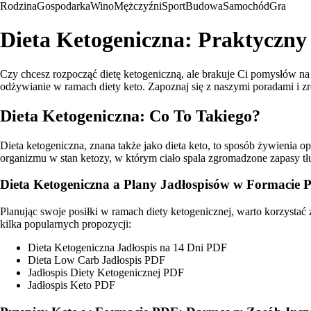
Rodzina
Gospodarka
Wino
Mężczyźni
Sport
Budowa
Samochód
Gra
Dieta Ketogeniczna: Praktyczn
Czy chcesz rozpocząć dietę ketogeniczną, ale brakuje Ci pomysłów na 
odżywianie w ramach diety keto. Zapoznaj się z naszymi poradami i 
Dieta Ketogeniczna: Co To Takiego?
Dieta ketogeniczna, znana także jako dieta keto, to sposób żywieni
organizmu w stan ketozy, w którym ciało spala zgromadzone zapasy tłu
Dieta Ketogeniczna a Plany Jadłospisów w Formacie
Planując swoje posiłki w ramach diety ketogenicznej, warto korzystać
kilka popularnych propozycji:
Dieta Ketogeniczna Jadłospis na 14 Dni PDF
Dieta Low Carb Jadłospis PDF
Jadłospis Diety Ketogenicznej PDF
Jadłospis Keto PDF