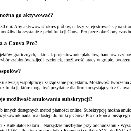
k można go aktywować?
30 dni. Aby aktywować okres próbny, należy zarejestrować się na stron
ożliwi korzystanie z pełni funkcji Canva Pro przez określony czas be
va a Canva Pro?
któw graficznych, takie jak projektowanie plakatów, banerów czy po
ybór szablonów, zdjęć i czcionek, możliwość pracy w grupie, tworzen
zespołów?
 ułatwiają współpracę i zarządzanie projektami. Możliwość tworzenia 
z funkcji, które mogą być przydatne dla firm korzystających z Canva 
eje możliwość anulowania subskrypcji?
b innych dostępnych metod płatności online. Subskrypcję można anu
 użytkownik nadal ma dostęp do funkcji Canva Pro do końca bieżącego
ci
•
Kalkulator kalorii – Narzędzie niezbędne przy odchudzaniu
•
Wyszu
ytuj PDF – Praktyczny poradnik
•
Konwersja plików SVG do PNG
•