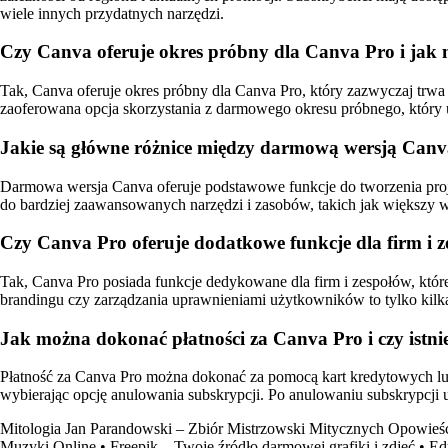
wiele innych przydatnych narzędzi.
Czy Canva oferuje okres próbny dla Canva Pro i ja
Tak, Canva oferuje okres próbny dla Canva Pro, który zazwyczaj trwa 
zaoferowana opcja skorzystania z darmowego okresu próbnego, który um
Jakie są główne różnice między darmową wersją Can
Darmowa wersja Canva oferuje podstawowe funkcje do tworzenia proje
do bardziej zaawansowanych narzędzi i zasobów, takich jak większy w
Czy Canva Pro oferuje dodatkowe funkcje dla firm i 
Tak, Canva Pro posiada funkcje dedykowane dla firm i zespołów, które
brandingu czy zarządzania uprawnieniami użytkowników to tylko kilka 
Jak można dokonać płatności za Canva Pro i czy istni
Płatność za Canva Pro można dokonać za pomocą kart kredytowych lu
wybierając opcję anulowania subskrypcji. Po anulowaniu subskrypcji
Mitologia Jan Parandowski – Zbiór Mistrzowski Mitycznych Opowieś
Muzyki Online
•
Freepik – Twoje źródło darmowej grafiki i zdjęć
•
Ed