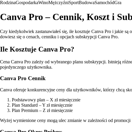
Rodzina
Gospodarka
Wino
Mężczyźni
Sport
Budowa
Samochód
Gra
Canva Pro – Cennik, Koszt i Su
Czy kiedykolwiek zastanawiałeś się, ile kosztuje Canva Pro i jakie są 
dowiesz się o cenach, cenniku i opcjach subskrypcji Canva Pro.
Ile Kosztuje Canva Pro?
Cena Canva Pro zależy od wybranego planu subskrypcji. Istnieją różn
pojedynczego użytkownika.
Canva Pro Cennik
Canva oferuje konkurencyjne ceny dla użytkowników, którzy chcą sko
Podstawowy plan – X zł miesięcznie
Plan Standard – Y zł miesięcznie
Plan Premium – Z zł miesięcznie
Wyżej wymienione ceny mogą ulec zmianie w zależności od promocji 
Canva Pro Okres Próbny