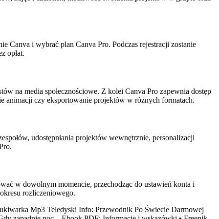
ie Canva i wybrać plan Canva Pro. Podczas rejestracji zostanie
z opłat.
stów na media społecznościowe. Z kolei Canva Pro zapewnia dostęp
ie animacji czy eksportowanie projektów w różnych formatach.
zespołów, udostępniania projektów wewnętrznie, personalizacji
Pro.
lować w dowolnym momencie, przechodząc do ustawień konta i
 okresu rozliczeniowego.
kiwarka Mp3 Teledyski Info: Przewodnik Po Świecie Darmowej
Gdy zapadnie noc – Ebook PDF: Informacje i wskazówki
•
Freepik –