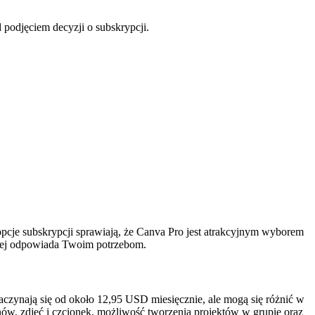
podjęciem decyzji o subskrypcji.
opcje subskrypcji sprawiają, że Canva Pro jest atrakcyjnym wyborem
epiej odpowiada Twoim potrzebom.
zaczynają się od około 12,95 USD miesięcznie, ale mogą się różnić w
nów, zdjęć i czcionek, możliwość tworzenia projektów w grupie oraz