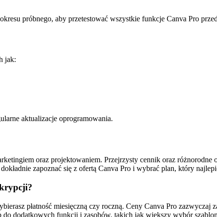
kresu próbnego, aby przetestować wszystkie funkcje Canva Pro przed 
 jak:
gularne aktualizacje oprogramowania.
arketingiem oraz projektowaniem. Przejrzysty cennik oraz różnorodne 
 dokładnie zapoznać się z ofertą Canva Pro i wybrać plan, który najl
skrypcji?
 wybierasz płatność miesięczną czy roczną. Ceny Canva Pro zazwyczaj 
ęp do dodatkowych funkcji i zasobów, takich jak większy wybór szablo